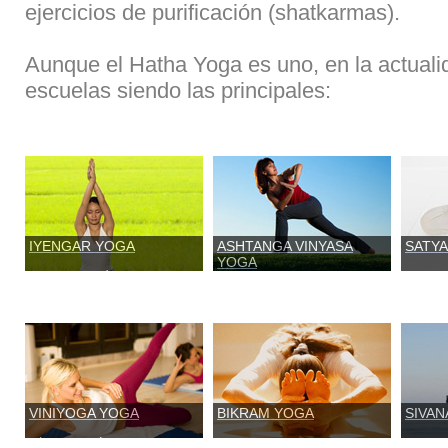
ejercicios de purificación (shatkarmas).
Aunque el Hatha Yoga es uno, en la actualid
escuelas siendo las principales:
IYENGAR YOGA
ASHTANGA VINYASA
SATY
YOGA
Esencialmente físico que
Adopta un
concentra la atención en la
Yoga. Su
Yoga vigoroso y dinámico, que
alineación física del cuerpo en las
pranayam
busca fortaleza, flexibilidad, un
diferentes posturas.
de los ot
poderoso incremento de energía y
una mente clara.
VINIYOGA YOGA
BIKRAM YOGA
SIVA
Más que un método es un modelo
"Yoga caliente" se practica en una
Ideal pa