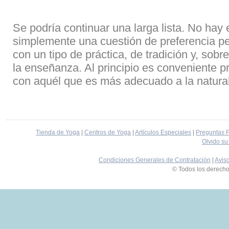
de ejecución, su centro de atención
sala entre 36º y 42ºC. Formado por
combinaci
no es la técnica sino el practicante.
una secuencia de 24 posturas y
prácticas
dos tipos de respiración.
devocion
Se podría continuar una larga lista. No hay e
simplemente una cuestión de preferencia pe
con un tipo de práctica, de tradición y, sobr
la enseñanza. Al principio es conveniente pr
con aquél que es más adecuado a la natural
Tienda de Yoga
|
Centros de Yoga
|
Artículos Especiales
|
Preguntas 
Olvido su
Condiciones Generales de Contratación
|
Avis
© Todos los derech