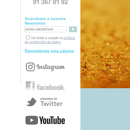
Suscribete a nuestra
Newsletter
He leído y acepto la
política
de protección de datos
Recomienda esta página