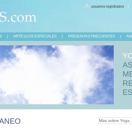
usuarios registrados
S
|
ARTÍCULOS ESPECIALES
|
PREGUNTAS FRECUENTES
|
AG
Y
A
M
R
ES
ANEO
Mas sobre Yoga..