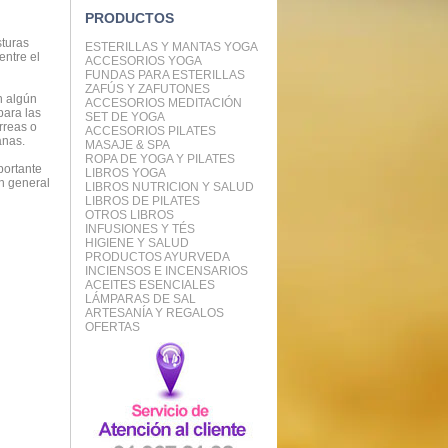
PRODUCTOS
sturas
ESTERILLAS Y MANTAS YOGA
entre el
ACCESORIOS YOGA
FUNDAS PARA ESTERILLAS
ZAFÚS Y ZAFUTONES
n algún
ACCESORIOS MEDITACIÓN
para las
SET DE YOGA
rreas o
ACCESORIOS PILATES
anas.
MASAJE & SPA
ROPA DE YOGA Y PILATES
portante
LIBROS YOGA
en general
LIBROS NUTRICION Y SALUD
LIBROS DE PILATES
OTROS LIBROS
INFUSIONES Y TÉS
HIGIENE Y SALUD
PRODUCTOS AYURVEDA
INCIENSOS E INCENSARIOS
ACEITES ESENCIALES
LÁMPARAS DE SAL
ARTESANÍA Y REGALOS
OFERTAS