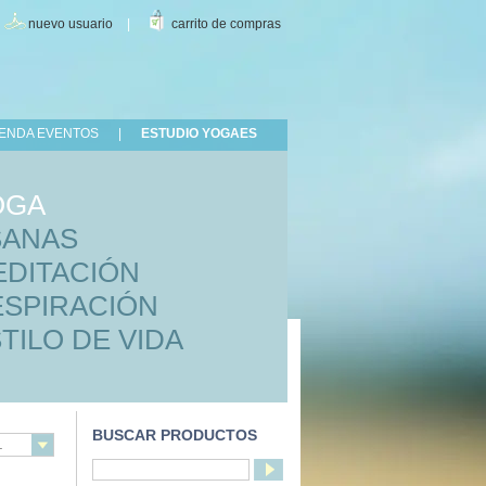
|
nuevo usuario
|
carrito de compras
ENDA EVENTOS
|
ESTUDIO YOGAES
OGA
SANAS
EDITACIÓN
ESPIRACIÓN
TILO DE VIDA
BUSCAR PRODUCTOS
.