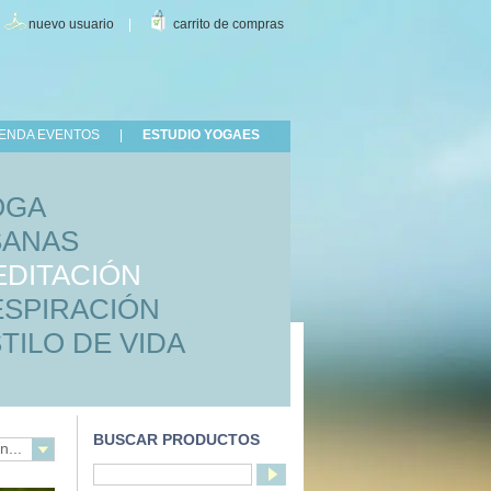
|
nuevo usuario
|
carrito de compras
ENDA EVENTOS
|
ESTUDIO YOGAES
OGA
SANAS
EDITACIÓN
ESPIRACIÓN
TILO DE VIDA
BUSCAR PRODUCTOS
n...