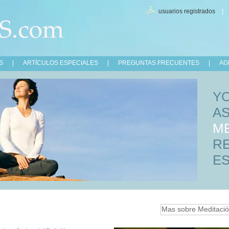
usuarios registrados
S
|
ARTÍCULOS ESPECIALES
|
PREGUNTAS FRECUENTES
|
AG
Y
A
M
R
ES
Mas sobre Meditació