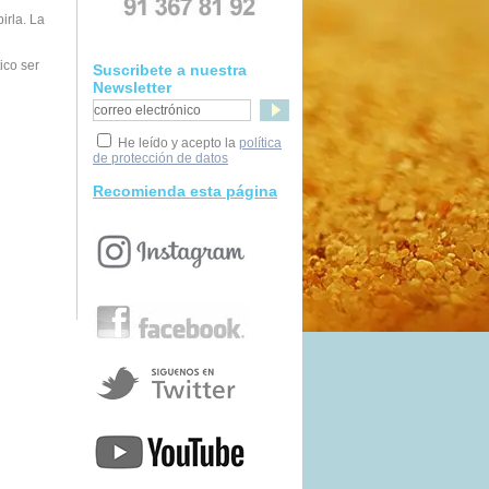
irla. La
ico ser
Suscribete a nuestra
Newsletter
He leído y acepto la
política
de protección de datos
Recomienda esta página