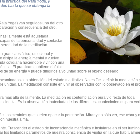
la práctica del Raja Yoga, y
s dos hasta que se obtenga la
(Raja Yoga) van seguidos uno del otro
paración y consecuencia del otro.
sanas la mente está aquietada,
s capas de la personalidad y contactar
a serenidad de la meditación.
 gran caos físico, emocional y
 disipa la energía mental y vuelve
ida cotidiana haciéndole vivir con una
tica. El practicante obtiene el éxito
s de su energía y puede dirigirlos a voluntad sobre el objeto deseado.
ncaminados a la obtención del estado meditativo. No es fácil definir la meditación 
 de unidad. La meditación consiste en unir al observador con lo observado en el p
ra más allá de la mente. La meditación es contemplación pura y directa de toda
ciencia. Es la observación inafectada de los diferentes acontecimientos para verl
culos mentales que suelen opacar la percepción. Mirar y no sólo ver, escuchar y 
con nuestra alma.
nte. Trascender el estado de inconsciencia mecánica e instalarse en el ser lumin
ar los limitados parámetros de nuestra consciencia de vigilia en la que habitualme