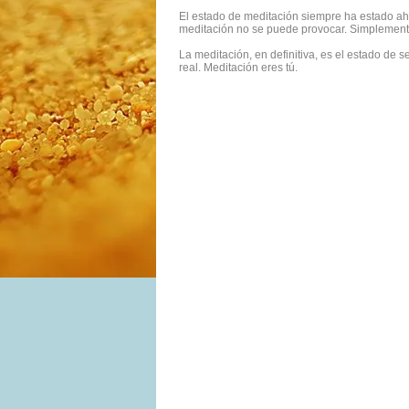
El estado de meditación siempre ha estado ahí
meditación no se puede provocar. Simplemente
La meditación, en definitiva, es el estado de 
real. Meditación eres tú.