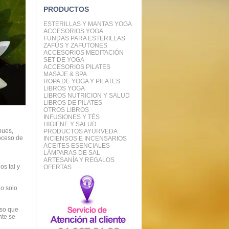
PRODUCTOS
ESTERILLAS Y MANTAS YOGA
ACCESORIOS YOGA
FUNDAS PARA ESTERILLAS
ZAFÚS Y ZAFUTONES
ACCESORIOS MEDITACIÓN
SET DE YOGA
ACCESORIOS PILATES
MASAJE & SPA
ROPA DE YOGA Y PILATES
LIBROS YOGA
LIBROS NUTRICION Y SALUD
LIBROS DE PILATES
OTROS LIBROS
INFUSIONES Y TÉS
HIGIENE Y SALUD
pues,
PRODUCTOS AYURVEDA
roceso de
INCIENSOS E INCENSARIOS
ACEITES ESENCIALES
LÁMPARAS DE SAL
ARTESANÍA Y REGALOS
os tal y
OFERTAS
no solo
oso que
nte se