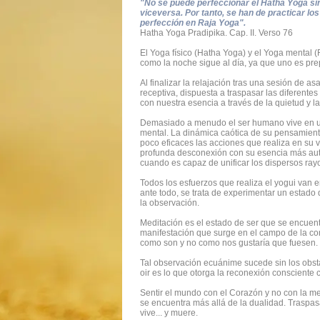
"No se puede perfeccionar el Hatha Yoga sin 
viceversa. Por tanto, se han de practicar lo
perfección en Raja Yoga".
Hatha Yoga Pradipika. Cap. II. Verso 76
El Yoga físico (Hatha Yoga) y el Yoga mental 
como la noche sigue al día, ya que uno es pre
Al finalizar la relajación tras una sesión de a
receptiva, dispuesta a traspasar las diferente
con nuestra esencia a través de la quietud y l
Demasiado a menudo el ser humano vive en un
mental. La dinámica caótica de su pensamiento
poco eficaces las acciones que realiza en su v
profunda desconexión con su esencia más autén
cuando es capaz de unificar los dispersos rayo
Todos los esfuerzos que realiza el yogui van e
ante todo, se trata de experimentar un estado
la observación.
Meditación es el estado de ser que se encuent
manifestación que surge en el campo de la cons
como son y no como nos gustaría que fuesen.
Tal observación ecuánime sucede sin los obstá
oir es lo que otorga la reconexión consciente 
Sentir el mundo con el Corazón y no con la me
se encuentra más allá de la dualidad. Traspas
vive... y muere.