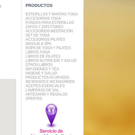
PRODUCTOS
l
ESTERILLAS Y MANTAS YOGA
ACCESORIOS YOGA
FUNDAS PARA ESTERILLAS
ZAFÚS Y ZAFUTONES
ACCESORIOS MEDITACIÓN
SET DE YOGA
ACCESORIOS PILATES
MASAJE & SPA
ROPA DE YOGA Y PILATES
LIBROS YOGA
LIBROS DE PILATES
LIBROS NUTRICION Y SALUD
OTROS LIBROS
INFUSIONES Y TÉS
HIGIENE Y SALUD
PRODUCTOS AYURVEDA
INCIENSOS E INCENSARIOS
ACEITES ESENCIALES
LÁMPARAS DE SAL
ARTESANÍA Y REGALOS
OFERTAS