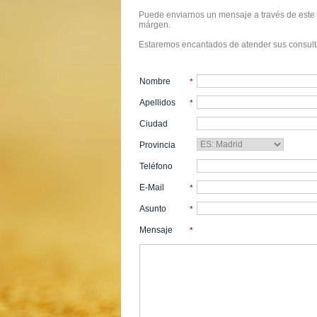
Puede enviarnos un mensaje a través de este f
márgen.
Estaremos encantados de atender sus consult
Nombre
*
Apellidos
*
Ciudad
Provincia
Teléfono
E-Mail
*
Asunto
*
Mensaje
*