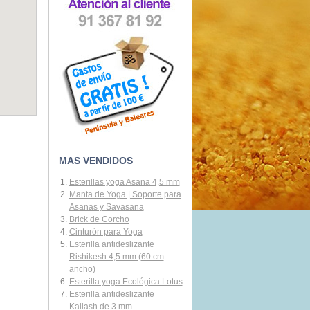
MAS VENDIDOS
Esterillas yoga Asana 4,5 mm
Manta de Yoga | Soporte para
Asanas y Savasana
Brick de Corcho
Cinturón para Yoga
Esterilla antideslizante
Rishikesh 4,5 mm (60 cm
ancho)
Esterilla yoga Ecológica Lotus
Esterilla antideslizante
Kailash de 3 mm