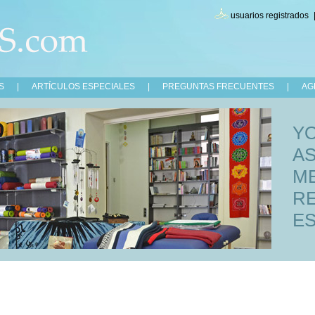
usuarios registrados
S
|
ARTÍCULOS ESPECIALES
|
PREGUNTAS FRECUENTES
|
AG
Y
A
ME
RE
ES