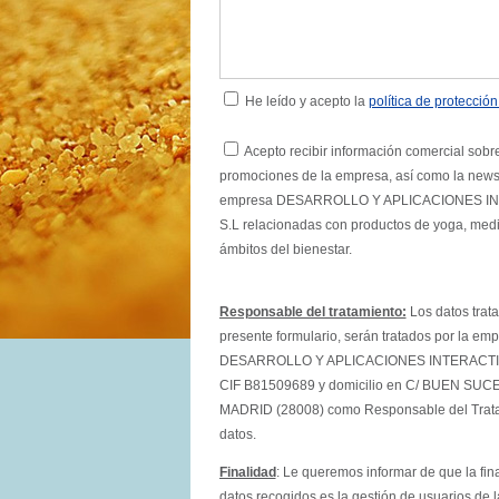
He leído y acepto la
política de protecció
Acepto recibir información comercial sobre
promociones de la empresa, así como la newsl
empresa DESARROLLO Y APLICACIONES I
S.L relacionadas con productos de yoga, medit
ámbitos del bienestar.
Responsable del tratamiento:
Los datos trata
presente formulario, serán tratados por la em
DESARROLLO Y APLICACIONES INTERACTIV
CIF B81509689 y domicilio en C/ BUEN SUC
MADRID (28008) como Responsable del Trata
datos.
Finalidad
: Le queremos informar de que la fin
datos recogidos es la gestión de usuarios de 