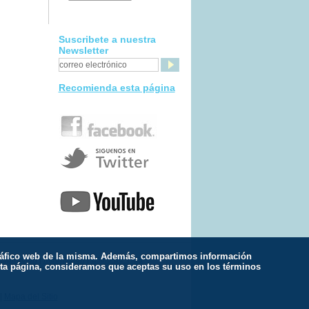
Suscribete a nuestra
Newsletter
Recomienda esta página
l tráfico web de la misma. Además, compartimos información
spiración
|
Meditación
|
Estilo de Vida
esta página, consideramos que aceptas su uso en los términos
|
Mapa del Sitio