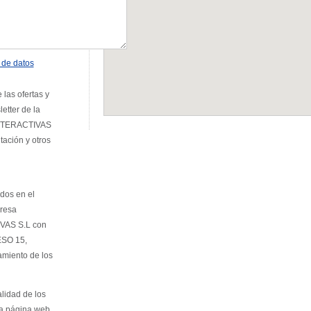
n de datos
 las ofertas y
etter de la
NTERACTIVAS
ación y otros
dos en el
presa
AS S.L con
ESO 15,
miento de los
alidad de los
la página web.