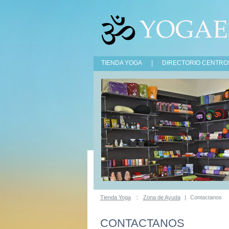
TIENDA YOGA
|
DIRECTORIO CENTRO
Tienda Yoga
::
Zona de Ayuda
|
Contactanos
CONTACTANOS