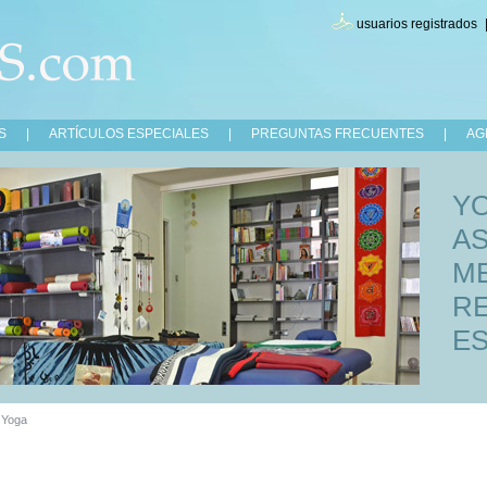
usuarios registrados
S
|
ARTÍCULOS ESPECIALES
|
PREGUNTAS FRECUENTES
|
AG
Y
A
ME
RE
ES
 Yoga