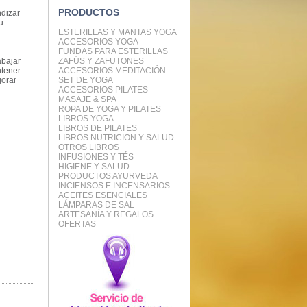
PRODUCTOS
ndizar
u
ESTERILLAS Y MANTAS YOGA
ACCESORIOS YOGA
FUNDAS PARA ESTERILLAS
abajar
ZAFÚS Y ZAFUTONES
ntener
ACCESORIOS MEDITACIÓN
jorar
SET DE YOGA
ACCESORIOS PILATES
MASAJE & SPA
ROPA DE YOGA Y PILATES
LIBROS YOGA
LIBROS DE PILATES
LIBROS NUTRICION Y SALUD
OTROS LIBROS
INFUSIONES Y TÉS
HIGIENE Y SALUD
PRODUCTOS AYURVEDA
INCIENSOS E INCENSARIOS
ACEITES ESENCIALES
LÁMPARAS DE SAL
ARTESANÍA Y REGALOS
OFERTAS