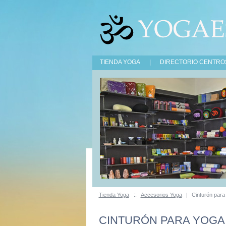
TIENDA YOGA
|
DIRECTORIO CENTRO
Tienda Yoga
::
Accesorios Yoga
|
Cinturón para
CINTURÓN PARA YOGA