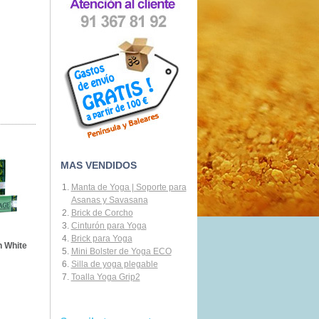
MAS VENDIDOS
Manta de Yoga | Soporte para
Asanas y Savasana
Brick de Corcho
Cinturón para Yoga
Brick para Yoga
n White
Mini Bolster de Yoga ECO
Silla de yoga plegable
Toalla Yoga Grip2