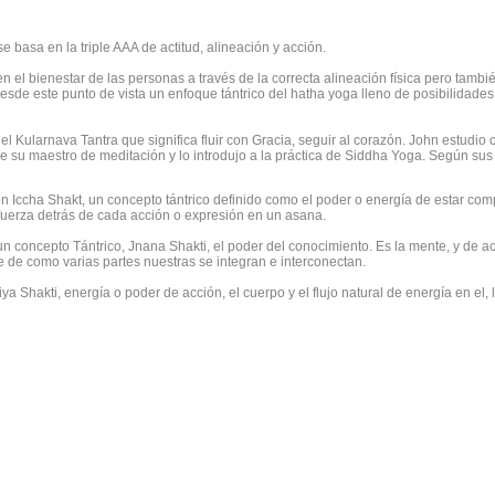
basa en la triple AAA de actitud, alineación y acción.
n el bienestar de las personas a través de la correcta alineación física pero tambi
esde este punto de vista un enfoque tántrico del hatha yoga lleno de posibilidades
l Kularnava Tantra que significa fluir con Gracia, seguir al corazón. John estudio 
 su maestro de meditación y lo introdujo a la práctica de Siddha Yoga. Según sus
n Iccha Shakt, un concepto tántrico definido como el poder o energía de estar com
fuerza detrás de cada acción o expresión en un asana.
 concepto Tántrico, Jnana Shakti, el poder del conocimiento. Es la mente, y de a
 de como varias partes nuestras se integran e interconectan.
iya Shakti, energía o poder de acción, el cuerpo y el flujo natural de energía en el, 