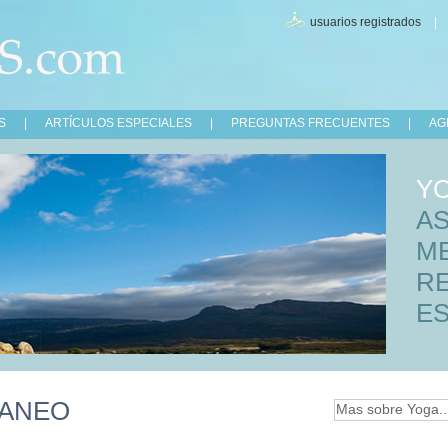
usuarios registrados
S
|
ARTÍCULOS ESPECIALES
|
PREGUNTAS FRECUENTES
|
AG
Y
A
M
R
ES
ANEO
Mas sobre Yoga..