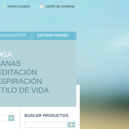
|
nuevo usuario
|
carrito de compras
ENDA EVENTOS
|
ESTUDIO YOGAES
OGA
SANAS
EDITACIÓN
ESPIRACIÓN
TILO DE VIDA
BUSCAR PRODUCTOS
.