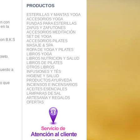
PRODUCTOS
ESTERILLAS Y MANTAS YOGA
ACCESORIOS YOGA
én con
FUNDAS PARA ESTERILLAS
 en la
ZAFÚS Y ZAFUTONES
ACCESORIOS MEDITACIÓN
SET DE YOGA
con B.K.S
ACCESORIOS PILATES
MASAJE & SPA
ROPA DE YOGA Y PILATES
LIBROS YOGA
pleto.
LIBROS NUTRICION Y SALUD
LIBROS DE PILATES
OTROS LIBROS
cuerdo a
INFUSIONES Y TÉS
HIGIENE Y SALUD
PRODUCTOS AYURVEDA
lo que
INCIENSOS E INCENSARIOS
ACEITES ESENCIALES
LÁMPARAS DE SAL
ARTESANÍA Y REGALOS
OFERTAS