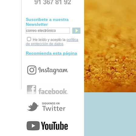
Suscribete a nuestra
Newsletter
He leído y acepto la
política
de protección de datos
Recomienda esta página