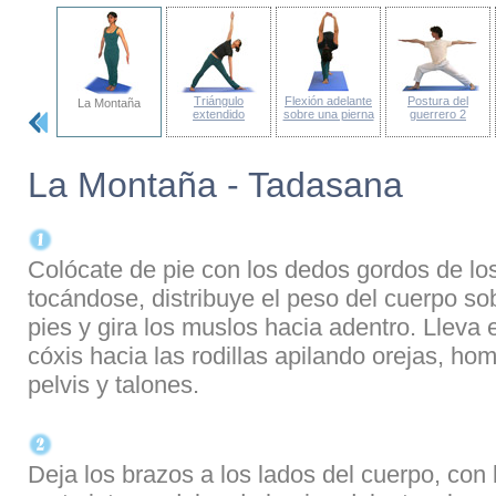
ra del
Triángulo
Flexión adelante
Postura del
La Montaña
aver
extendido
sobre una pierna
guerrero 2
La Montaña - Tadasana
Colócate de pie con los dedos gordos de lo
tocándose, distribuye el peso del cuerpo so
pies y gira los muslos hacia adentro. Lleva e
cóxis hacia las rodillas apilando orejas, ho
pelvis y talones.
Deja los brazos a los lados del cuerpo, con 