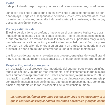
Vyana
Está por todo el cuerpo; regula y controla todos los movimientos, coordina lo
Junto con los cinco pranas principales, hay cinco pranas menores que se co
dhananjaya. Naga es el responsable del hipo y los eructos; koorma abre los oj
los estornudos y la tos; devadatta induce el sueño y los bostezos; y dhananj
descomposición del cuerpo.
Prana y estilo de vida
El estilo de vida tiene un profundo impacto en el pranamaya kosha y sus pranas. 
ingestión de alimento y las relaciones sexuales-- tiene una influencia en la dis
al cuerpo pránico la actividad mental, las emociones, el pensamiento y la imagi
desórdenes de la alimentación y el estrés drenan y obstruyen el flujo de prana,
energía». La reducción de energía en un prana en particular comporta una de
provocar la aparición de una enfermedad o una disfunción metabólica.
Las técnicas de pranayama revierten este proceso, energizando y equilibrand
muy recomendable recurrir a sus prácticas e integrarlas en el programa perso
Respiración, salud y pranayama
La respiración es el proceso más importante del cuerpo, pues ejerce su influe
todas las células y, lo que es más importante, está íntimamente ligada a la act
seres humanos respiramos unas 15 veces por minuto, lo que resulta 21 600 ve
respiración reposta el consumo de oxígeno y de glucosa, y produce energía pa
contracción muscular, secreción de las glándulas o proceso mental, por lo 
función importante en todos los aspectos de la existencia humana.
La respiración rítmica, profunda y lenta promueve la tranquilidad y el eq
que la respiración irregular altera los ritmos cerebrales y origina confli