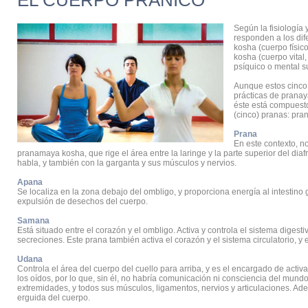
EL CUERPO PRÁNICO
Según la fisiología
responden a los dif
kosha (cuerpo físi
kosha (cuerpo vital
psíquico o mental 
Aunque estos cinco 
prácticas de prana
éste está compuest
(cinco) pranas: pr
Prana
En este contexto, no
pranamaya kosha, que rige el área entre la laringe y la parte superior del dia
habla, y también con la garganta y sus músculos y nervios.
Apana
Se localiza en la zona debajo del ombligo, y proporciona energía al intestino g
expulsión de desechos del cuerpo.
Samana
Está situado entre el corazón y el ombligo. Activa y controla el sistema digesti
secreciones. Este prana también activa el corazón y el sistema circulatorio, y 
Udana
Controla el área del cuerpo del cuello para arriba, y es el encargado de activa
los oídos, por lo que, sin él, no habría comunicación ni consciencia del mund
extremidades, y todos sus músculos, ligamentos, nervios y articulaciones. A
erguida del cuerpo.