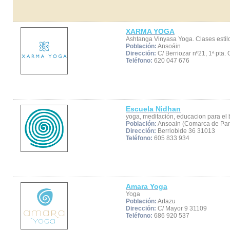
XARMA YOGA
Ashtanga Vinyasa Yoga. Clases estil
Población:
Ansoáin
Dirección:
C/ Berriozar nº21, 1ª pta. 
Teléfono:
620 047 676
Escuela Nidhan
yoga, meditación, educacion para el 
Población:
Ansoain (Comarca de Pa
Dirección:
Berriobide 36 31013
Teléfono:
605 833 934
Amara Yoga
Yoga
Población:
Artazu
Dirección:
C/ Mayor 9 31109
Teléfono:
686 920 537