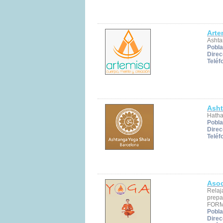
Arte
Ashta
Pobla
Direc
Teléf
Asht
Hatha
Pobla
Direc
Teléf
Asoc
Relaj
prepa
FORM
Pobla
Direc