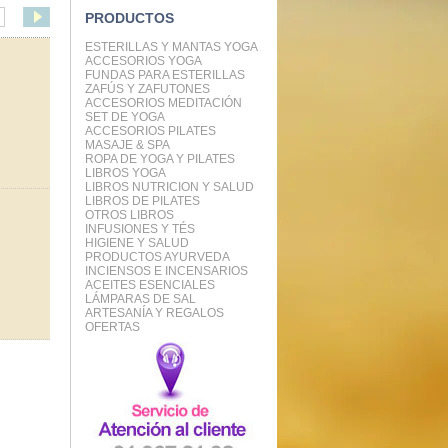
PRODUCTOS
ESTERILLAS Y MANTAS YOGA
ACCESORIOS YOGA
FUNDAS PARA ESTERILLAS
ZAFÚS Y ZAFUTONES
ACCESORIOS MEDITACIÓN
SET DE YOGA
ACCESORIOS PILATES
MASAJE & SPA
ROPA DE YOGA Y PILATES
LIBROS YOGA
LIBROS NUTRICION Y SALUD
LIBROS DE PILATES
OTROS LIBROS
INFUSIONES Y TÉS
HIGIENE Y SALUD
PRODUCTOS AYURVEDA
INCIENSOS E INCENSARIOS
ACEITES ESENCIALES
LÁMPARAS DE SAL
ARTESANÍA Y REGALOS
OFERTAS