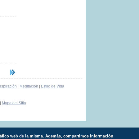
spiración
|
Meditación
|
Estilo de Vida
|
Mapa del Sitio
l tráfico web de la misma. Además, compartimos información