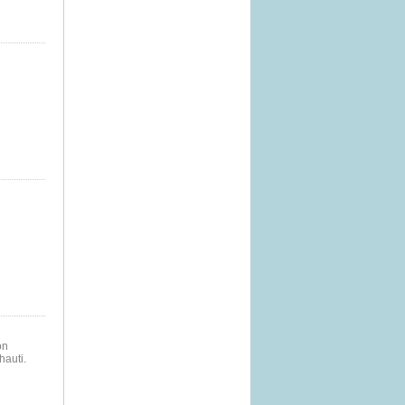
on
hauti.