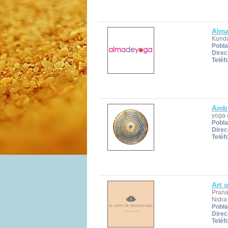
Alma
Kunda
Pobla
Direc
Teléf
Amb
yoga 
Pobla
Direc
Teléf
Art 
Prana
Nidra
Pobla
Direc
Teléf