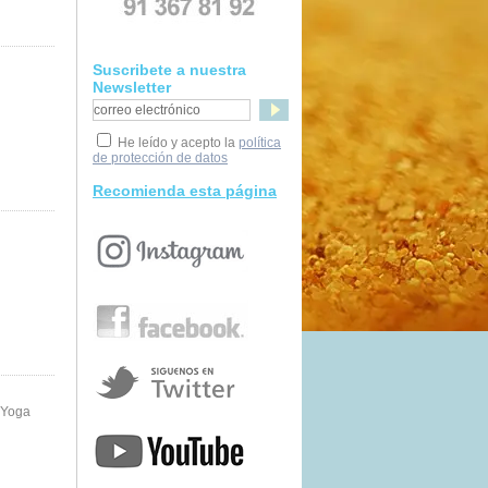
Suscribete a nuestra
Newsletter
He leído y acepto la
política
de protección de datos
Recomienda esta página
 Yoga