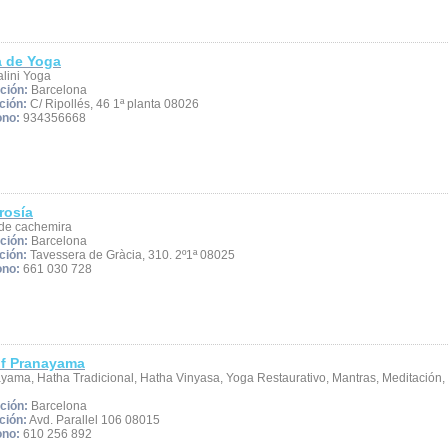
 de Yoga
lini Yoga
ción:
Barcelona
ción:
C/ Ripollés, 46 1ª planta 08026
ono:
934356668
rosía
de cachemira
ción:
Barcelona
ción:
Tavessera de Gràcia, 310. 2º1ª 08025
ono:
661 030 728
of Pranayama
yama, Hatha Tradicional, Hatha Vinyasa, Yoga Restaurativo, Mantras, Meditación,
ción:
Barcelona
ción:
Avd. Parallel 106 08015
ono:
610 256 892