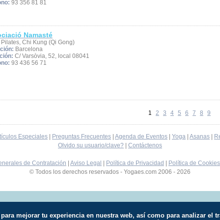
ono:
93 356 81 81
ciació Namasté
 Pilates, Chi Kung (Qi Gong)
ción:
Barcelona
ción:
C/ Varsòvia, 52, local 08041
ono:
93 436 56 71
1
2
3
4
5
6
7
8
9
tículos Especiales
|
Preguntas Frecuentes
|
Agenda de Eventos
|
Yoga
|
Asanas
|
Re
Olvido su usuario/clave?
|
Contáctenos
nerales de Contratación
|
Aviso Legal
|
Política de Privacidad
|
Política de Cookies
© Todos los derechos reservados - Yogaes.com 2006 - 2026
os para mejorar tu experiencia en nuestra web, así como para analizar e