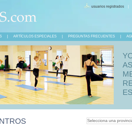
usuarios registrados
S
|
ARTÍCULOS ESPECIALES
|
PREGUNTAS FRECUENTES
|
AG
Y
A
M
R
ES
ENTROS
Selecciona una provincia