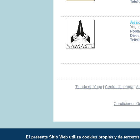
Teléf
Asso
Yoga,
Pobla
Direc
Teléf
Tienda de Yoga
|
Centros de Yoga
|
Ar
Condiciones Ge
El presente Sitio Web utiliza cookies propias y de tercer