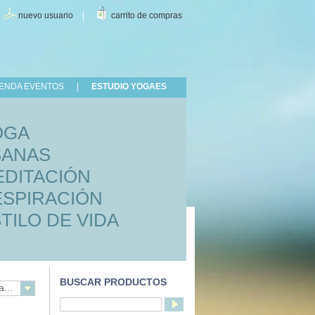
|
nuevo usuario
|
carrito de compras
ENDA EVENTOS
|
ESTUDIO YOGAES
OGA
SANAS
EDITACIÓN
ESPIRACIÓN
TILO DE VIDA
BUSCAR PRODUCTOS
...