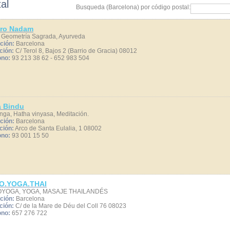
al
Busqueda (Barcelona) por código postal:
tro Nadam
 Geometría Sagrada, Ayurveda
ción:
Barcelona
ción:
C/ Terol 8, Bajos 2 (Barrio de Gracia) 08012
ono:
93 213 38 62 - 652 983 504
 Bindu
nga, Hatha vinyasa, Meditación.
ción:
Barcelona
ción:
Arco de Santa Eulalia, 1 08002
ono:
93 001 15 50
O.YOGA.THAI
YOGA, YOGA, MASAJE THAILANDÉS
ción:
Barcelona
ción:
C/ de la Mare de Déu del Coll 76 08023
ono:
657 276 722