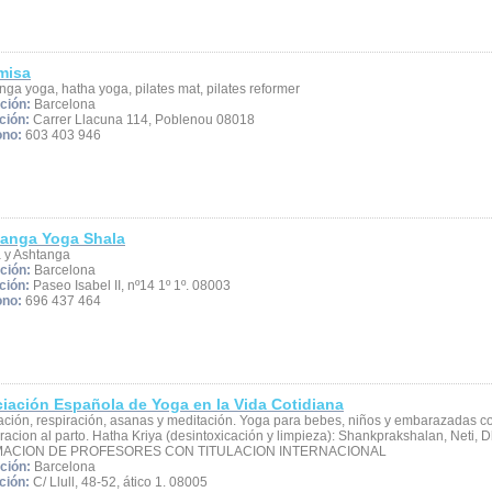
misa
nga yoga, hatha yoga, pilates mat, pilates reformer
ción:
Barcelona
ción:
Carrer Llacuna 114, Poblenou 08018
ono:
603 403 946
anga Yoga Shala
 y Ashtanga
ción:
Barcelona
ción:
Paseo Isabel II, nº14 1º 1º. 08003
ono:
696 437 464
iación Española de Yoga en la Vida Cotidiana
ación, respiración, asanas y meditación. Yoga para bebes, niños y embarazadas c
racion al parto. Hatha Kriya (desintoxicación y limpieza): Shankprakshalan, Neti, D
ACION DE PROFESORES CON TITULACION INTERNACIONAL
ción:
Barcelona
ción:
C/ Llull, 48-52, ático 1. 08005