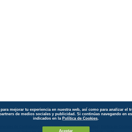
os para mejorar tu experiencia en nuestra web, así como para analizar e
tículos Especiales
|
Preguntas Frecuentes
|
Agenda de Eventos
|
Yoga
|
Asanas
|
Re
 partners de medios sociales y publicidad. Si continúas navegando en 
Olvido su usuario/clave?
|
Contáctenos
indicados en la
Política de Cookies
.
nerales de Contratación
|
Aviso Legal
|
Política de Privacidad
|
Política de Cookies
Aceptar