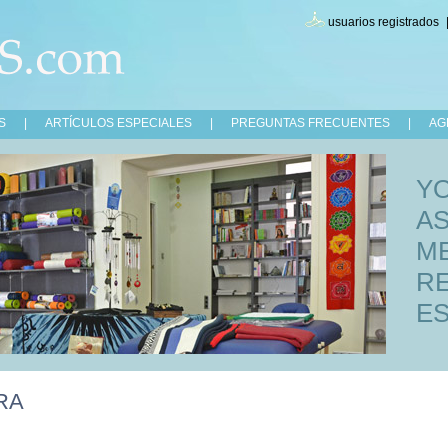
usuarios registrados
S
|
ARTÍCULOS ESPECIALES
|
PREGUNTAS FRECUENTES
|
AG
Y
A
ME
RE
ES
RA