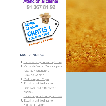
MAS VENDIDOS
Esterillas yoga Asana 4,5 mm
Manta de Yoga | Soporte para
Asanas y Savasana
Brick de Corcho
Cinturón para Yoga
Esterilla antideslizante
Rishikesh 4,5 mm (60 cm
ancho)
Esterilla yoga Ecológica Lotus
Esterilla antideslizante
Kailash de 3 mm