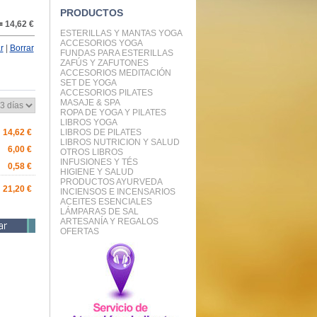
PRODUCTOS
=
14,62 €
ESTERILLAS Y MANTAS YOGA
ACCESORIOS YOGA
r
|
Borrar
FUNDAS PARA ESTERILLAS
ZAFÚS Y ZAFUTONES
ACCESORIOS MEDITACIÓN
SET DE YOGA
ACCESORIOS PILATES
MASAJE & SPA
ROPA DE YOGA Y PILATES
LIBROS YOGA
14,62 €
LIBROS DE PILATES
LIBROS NUTRICION Y SALUD
6,00 €
OTROS LIBROS
INFUSIONES Y TÉS
0,58 €
HIGIENE Y SALUD
PRODUCTOS AYURVEDA
21,20 €
INCIENSOS E INCENSARIOS
ACEITES ESENCIALES
LÁMPARAS DE SAL
ARTESANÍA Y REGALOS
OFERTAS