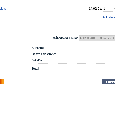
leto
14,62 €
x
Actualiza
Método de Envio:
Subtotal:
Gastos de envio:
IVA 4%:
Total: