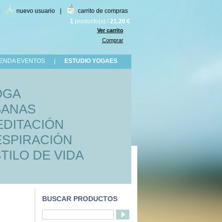
|
nuevo usuario
|
carrito de compras
1
producto(s)
/
21,20 €
Ver carrito
Comprar
ENDA EVENTOS
|
ESTUDIO YOGAES
OGA
SANAS
DITACIÓN
SPIRACIÓN
TILO DE VIDA
BUSCAR PRODUCTOS