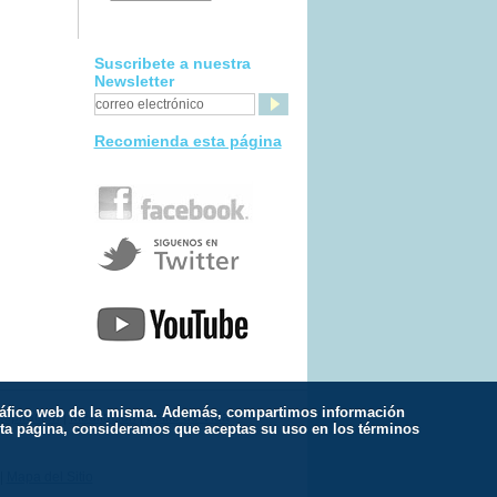
Suscribete a nuestra
Newsletter
Recomienda esta página
l tráfico web de la misma. Además, compartimos información
spiración
|
Meditación
|
Estilo de Vida
esta página, consideramos que aceptas su uso en los términos
|
Mapa del Sitio