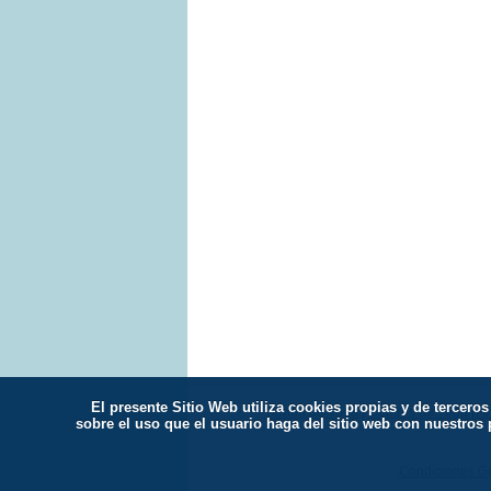
El presente Sitio Web utiliza cookies propias y de tercer
Tienda de Yoga
|
Centros de Yoga
|
Ar
sobre el uso que el usuario haga del sitio web con nuestros
Condiciones Ge