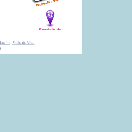
tación
|
Estilo de Vida
o