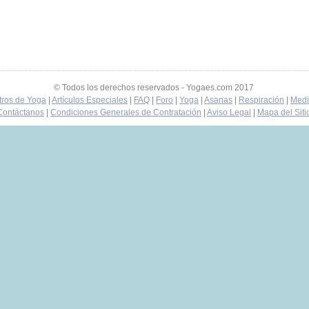
© Todos los derechos reservados - Yogaes.com 2017
tros de Yoga
|
Artículos Especiales
|
FAQ
|
Foro
|
Yoga
|
Asanas
|
Respiración
|
Medi
Contáctanos
|
Condiciones Generales de Contratación
|
Aviso Legal
|
Mapa del Siti