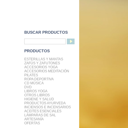
BUSCAR PRODUCTOS
PRODUCTOS
ESTERILLAS Y MANTAS
ZAFÚS Y ZAFUTONES
ACCESORIOS YOGA
ACCESORIOS MEDITACIÓN
PILATES
ROPA DEPORTIVA
CD MÚSICA
DVD
LIBROS YOGA
OTROS LIBROS
HIGIENE Y SALUD
PRODUCTOS AYURVEDA
INCIENSOS E INCENSARIOS
ACEITES ESENCIALES
LÁMPARAS DE SAL
ARTESANÍA
OFERTAS