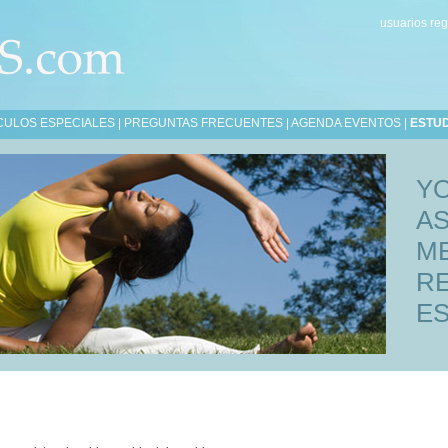
usuarios reg
CULOS ESPECIALES
|
PREGUNTAS FRECUENTES
|
AGENDA EVENTOS
|
ESTU
Y
A
M
R
ES