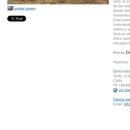
cielo: el 1
de Sol vis
ampliar imagen
Desde tiem
momentos 
Estar junt
invita tam
interior y
Será un mo
único, que
introspecc
D
Precio:
Organiza:
Dirección
Tarifa. 113
Cádiz
Tlf:
+34 62
ver map
Página we
Email:
inf