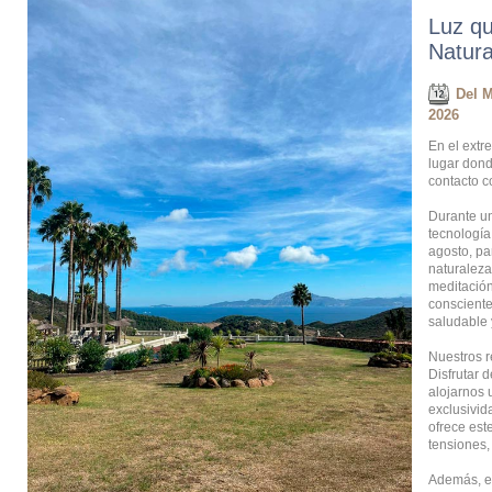
Luz qu
Natura
Del M
2026
En el extr
lugar dond
contacto c
Durante un
tecnología 
agosto, pa
naturaleza
meditación
consciente
saludable 
Nuestros r
Disfrutar 
alojarnos 
exclusivid
ofrece este
tensiones,
Además, es