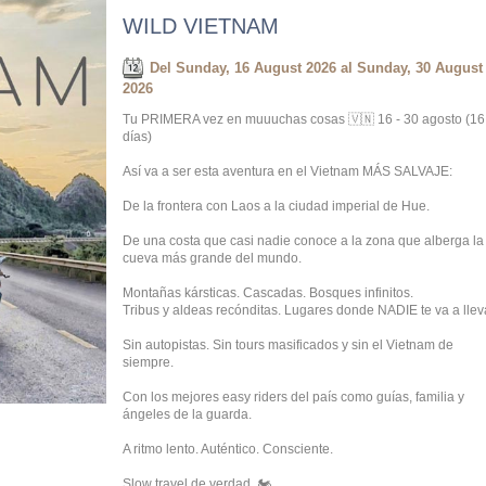
WILD VIETNAM
Del Sunday, 16 August 2026 al Sunday, 30 August
2026
Tu PRIMERA vez en muuuchas cosas 🇻🇳 16 - 30 agosto (16
días)
Así va a ser esta aventura en el Vietnam MÁS SALVAJE:
De la frontera con Laos a la ciudad imperial de Hue.
De una costa que casi nadie conoce a la zona que alberga la
cueva más grande del mundo.
Montañas kársticas. Cascadas. Bosques infinitos.
Tribus y aldeas recónditas. Lugares donde NADIE te va a llev
Sin autopistas. Sin tours masificados y sin el Vietnam de
siempre.
Con los mejores easy riders del país como guías, familia y
ángeles de la guarda.
A ritmo lento. Auténtico. Consciente.
Slow travel de verdad. 🏍️