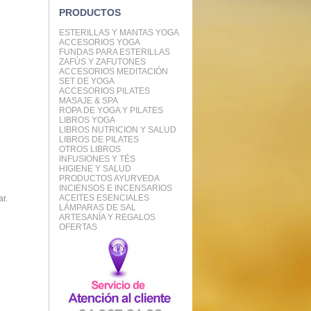
PRODUCTOS
ESTERILLAS Y MANTAS YOGA
ACCESORIOS YOGA
FUNDAS PARA ESTERILLAS
ZAFÚS Y ZAFUTONES
ACCESORIOS MEDITACIÓN
SET DE YOGA
ACCESORIOS PILATES
MASAJE & SPA
ROPA DE YOGA Y PILATES
LIBROS YOGA
LIBROS NUTRICION Y SALUD
LIBROS DE PILATES
OTROS LIBROS
INFUSIONES Y TÉS
HIGIENE Y SALUD
PRODUCTOS AYURVEDA
INCIENSOS E INCENSARIOS
ACEITES ESENCIALES
ar.
LÁMPARAS DE SAL
ARTESANÍA Y REGALOS
OFERTAS