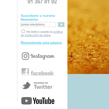
Suscribete a nuestra
Newsletter
He leído y acepto la
política
de protección de datos
Recomienda esta página