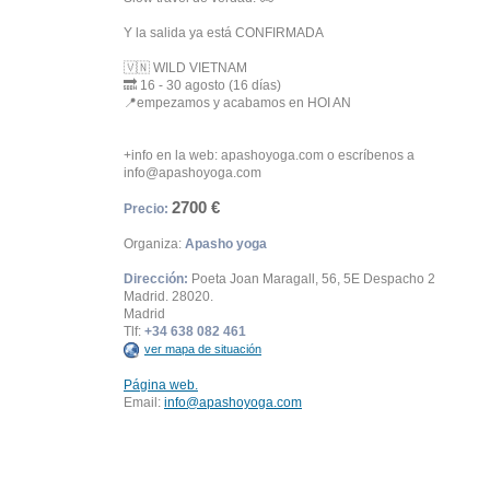
Y la salida ya está CONFIRMADA
🇻🇳 WILD VIETNAM
🔜 16 - 30 agosto (16 días)
📍empezamos y acabamos en HOI AN
+info en la web: apashoyoga.com o escríbenos a
info@apashoyoga.com
2700 €
Precio:
Organiza:
Apasho yoga
Dirección:
Poeta Joan Maragall, 56, 5E Despacho 2
Madrid. 28020.
Madrid
Tlf:
+34 638 082 461
ver mapa de situación
Página web.
Email:
info@apashoyoga.com