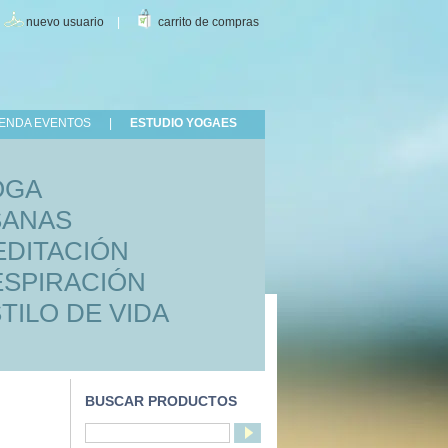
|
nuevo usuario
|
carrito de compras
ENDA EVENTOS
|
ESTUDIO YOGAES
OGA
SANAS
EDITACIÓN
ESPIRACIÓN
TILO DE VIDA
BUSCAR PRODUCTOS