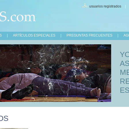
usuarios registrados
S
|
ARTÍCULOS ESPECIALES
|
PREGUNTAS FRECUENTES
|
AG
Y
A
M
R
ES
OS