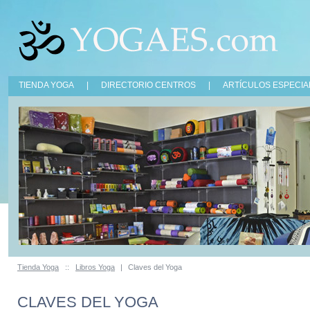
TIENDA YOGA
|
DIRECTORIO CENTROS
|
ARTÍCULOS ESPECIA
Tienda Yoga
::
Libros Yoga
|
Claves del Yoga
CLAVES DEL YOGA