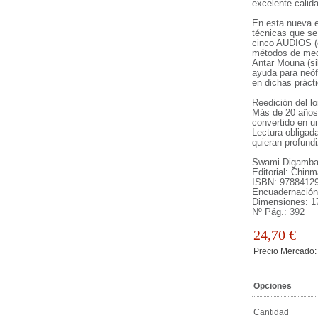
excelente calida
En esta nueva 
técnicas que se 
cinco AUDIOS (c
métodos de medi
Antar Mouna (sil
ayuda para neófi
en dichas práct
Reedición del lo
Más de 20 años 
convertido en un
Lectura obligad
quieran profundi
Swami Digambar
Editorial: Chin
ISBN: 9788412
Encuadernación
Dimensiones: 1
Nº Pág.: 392
24,70
€
Precio Mercado:
Opciones
Cantidad