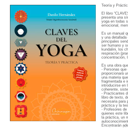
Teoría y Prácti
El libro “CLAV
presenta una sí
yoga en todas s
emocional, menta
Es un manual qu
y una detallada
principales send
ser humano y su
kundalini, los c
respiración (pra
concentración, 
Es una obra que 
- Personas que q
proporcionará un
una materia que
fragmentada e im
introducirse en
coherente, siste
- Practicantes d
libro de texto, 
necesaria para p
práctica y la te
- Profesores de
quienes este lib
la práctica, un
autoconocimient
Encontrarán ad