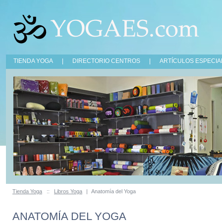
TIENDA YOGA
|
DIRECTORIO CENTROS
|
ARTÍCULOS ESPECIA
Tienda Yoga
::
Libros Yoga
|
Anatomía del Yoga
ANATOMÍA DEL YOGA