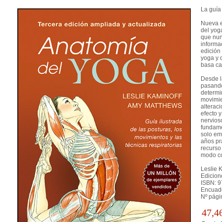
La guía
Nueva e
del yog
que nun
informa
edición
yoga y d
basa ca
Desde l
pasando
determi
movimie
alterac
efecto 
nervioso
fundame
solo em
años pr
recurso
modo c
Leslie 
Edicion
ISBN: 9
Encuade
Nº pági
47,4