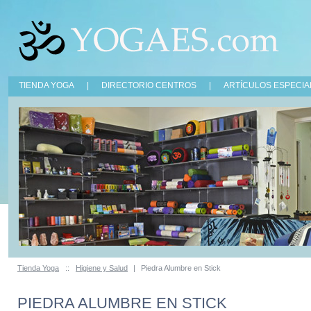
TIENDA YOGA
|
DIRECTORIO CENTROS
|
ARTÍCULOS ESPECIA
Tienda Yoga
::
Higiene y Salud
|
Piedra Alumbre en Stick
PIEDRA ALUMBRE EN STICK