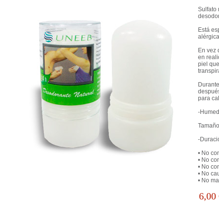
Sulfato
desodor
Está es
alérgic
En vez 
en real
piel que
transpir
Durante 
después
para cal
-Humede
Tamaño:
-Duraci
• No co
• No co
• No co
• No cau
• No ma
6,00