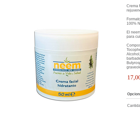
Crema fa
rejuven
Formato
100% N
El neem
para cu
Composi
Tocophe
Alcohol,
barbade
Butyros
graveol
17,0
Opcion
Cantid