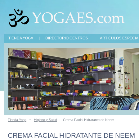
TIENDA YOGA
|
DIRECTORIO CENTROS
|
ARTÍCULOS ESPECIA
Tienda Yoga
::
Higiene y Salud
|
Crema Facial Hidratante de Neem
CREMA FACIAL HIDRATANTE DE NEEM