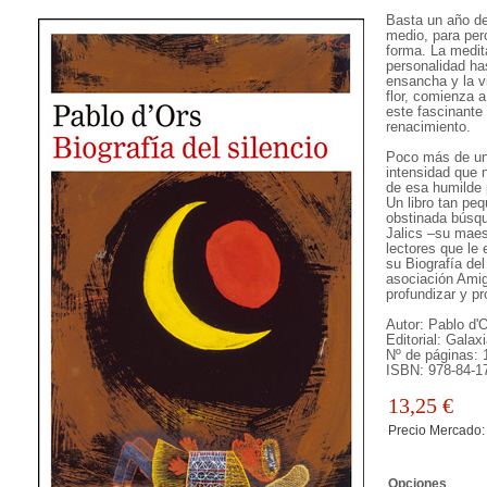
Basta un año de
medio, para per
forma. La medita
personalidad has
ensancha y la v
flor, comienza a
este fascinante
renacimiento.
Poco más de un 
intensidad que 
de esa humilde 
Un libro tan pe
obstinada búsq
Jalics –su maes
lectores que le 
su Biografía del
asociación Amig
profundizar y p
Autor: Pablo d'
Editorial: Gala
Nº de páginas: 
ISBN: 978-84-1
13,25
€
Precio Mercado:
Opciones