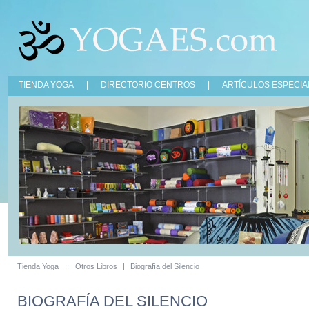
TIENDA YOGA
|
DIRECTORIO CENTROS
|
ARTÍCULOS ESPECIA
Tienda Yoga
::
Otros Libros
|
Biografía del Silencio
BIOGRAFÍA DEL SILENCIO