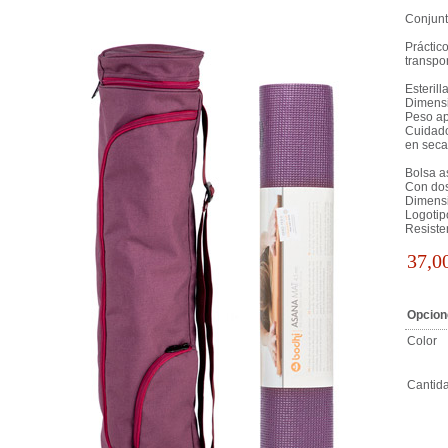
Conjunt
Práctico
transpor
Esteril
Dimensi
Peso ap
Cuidado
en seca
Bolsa a
Con dos 
Dimensi
Logotip
Resiste
37,0
Opcion
Color
Cantid