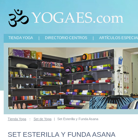
TIENDA YOGA
|
DIRECTORIO CENTROS
|
ARTÍCULOS ESPECIA
Tienda Yoga
::
Set de Yoga
|
Set Esterilla y Funda Asana
SET ESTERILLA Y FUNDA ASANA