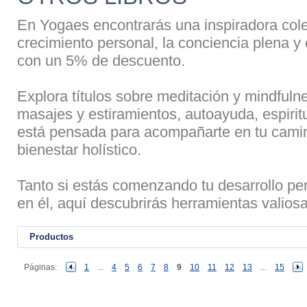
En Yogaes encontrarás una inspiradora colec
crecimiento personal, la conciencia plena y 
con un 5% de descuento.
Explora títulos sobre meditación y mindfulne
masajes y estiramientos, autoayuda, espirit
está pensada para acompañarte en tu camino
bienestar holístico.
Tanto si estás comenzando tu desarrollo pe
en él, aquí descubrirás herramientas valiosas
Productos
Páginas:
1
...
4
5
6
7
8
9
10
11
12
13
...
15