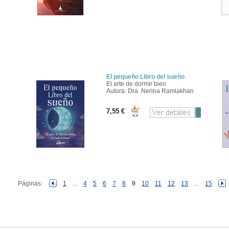
El pequeño Libro del sueño
El arte de dormir bien
Autora: Dra. Nerina Ramlakhan
7,55 €
Páginas:
1
...
4
5
6
7
8
9
10
11
12
13
...
15