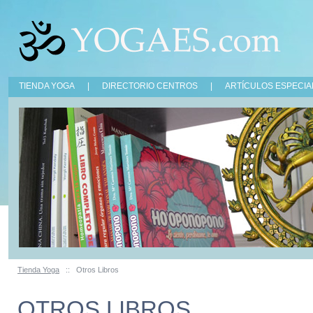
TIENDA YOGA
|
DIRECTORIO CENTROS
|
ARTÍCULOS ESPECIA
Tienda Yoga
::
Otros Libros
OTROS LIBROS