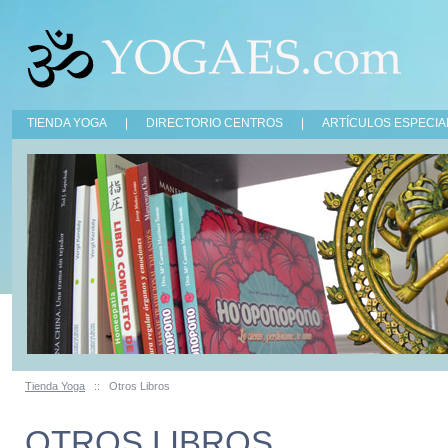
TIENDA YOGA
|
DIRECTORIO CENTROS
|
ARTÍCULOS ESPECIA
Tienda Yoga
::
Otros Libros
OTROS LIBROS