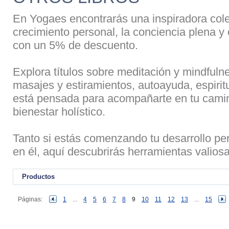
En Yogaes encontrarás una inspiradora colec
crecimiento personal, la conciencia plena y 
con un 5% de descuento.
Explora títulos sobre meditación y mindfulne
masajes y estiramientos, autoayuda, espirit
está pensada para acompañarte en tu camino
bienestar holístico.
Tanto si estás comenzando tu desarrollo pe
en él, aquí descubrirás herramientas valiosas
Productos
Páginas:
1
...
4
5
6
7
8
9
10
11
12
13
...
15