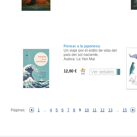
Pensar a la japonesa
Un viaje por el estilo de vida del
país del sol naciente.
Autora: Le Yen Mai
12,80 €
Páginas:
1
...
4
5
6
7
8
9
10
11
12
13
...
15