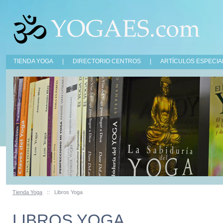
TIENDA YOGA
|
DIRECTORIO CENTROS
|
ARTÍCULOS ESPECIA
Tienda Yoga
::
Libros Yoga
LIBROS YOGA