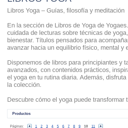
Libros Yoga – Guías, filosofía y meditación
En la sección de Libros de Yoga de Yogaes
cuidada de lecturas sobre técnicas de yoga, 
bienestar. Títulos pensados para acompañart
avanzar hacia un equilibrio físico, mental y e
Disponemos de libros para principiantes y t
avanzados, con contenidos prácticos, inspir
el yoga en tu rutina diaria. Además, disfru
la colección.
Descubre cómo el yoga puede transformar tu
Productos
Páginas:
1
2
3
4
5
6
7
8
9
10
11