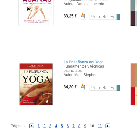
Autora: Daniela Lacerda
33,25 €
La Enseñanza del Yoga
Fundamentos y técnicas
esenciales.
Autor: Mark Stephens
34,20 €
Páginas:
1
2
3
4
5
6
7
8
9
10
11