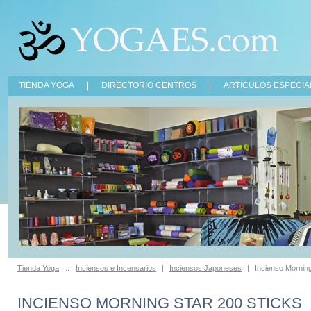
TIENDA YOGA
|
DIRECTORIO CENTROS
|
ARTÍCULOS ESPECIA
Tienda Yoga
::
Inciensos e Incensarios
|
Inciensos Japoneses
|
Incienso Morning
INCIENSO MORNING STAR 200 STICKS