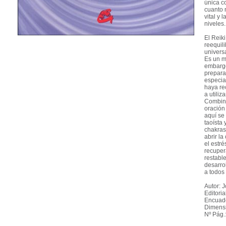
única c
cuanto 
vital y 
niveles.
El Reik
reequil
universa
Es un m
embargo
prepara
especia
haya re
a utiliz
Combina
oración
aquí se 
taoísta 
chakras,
abrir la
el estr
recupera
restabl
desarro
a todos 
Autor: 
Editoria
Encuade
Dimensi
Nº Pág.: