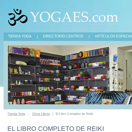
TIENDA YOGA
|
DIRECTORIO CENTROS
|
ARTÍCULOS ESPECIA
Tienda Yoga
::
Otros Libros
|
El Libro Completo de Reiki
EL LIBRO COMPLETO DE REIKI