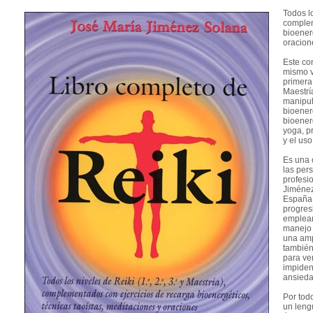
Todos lo
complem
bioener
oracion
Este co
mismo v
primera
Maestrí
manipul
bioener
bioenerg
yoga, p
y el uso
Es una 
las per
profesi
Jiménez
España. 
progres
emplear
manejo 
una amp
también
para ve
impiden 
ansieda
Por tod
un leng