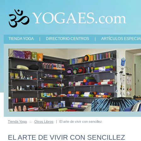
TIENDA YOGA
|
DIRECTORIO CENTROS
|
ARTÍCULOS ESPECIA
Tienda Yoga
::
Otros Libros
|
El arte de vivir con sencillez
EL ARTE DE VIVIR CON SENCILLEZ