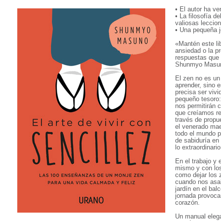
• El autor ha ve
• La filosofía d
valiosas leccion
• Una pequeña j
«Mantén este lib
ansiedad o la p
respuestas que 
Shunmyo Masu
El zen no es un
aprender, sino 
precisa ser vivi
pequeño tesoro:
nos permitirán c
que creíamos r
través de propu
el venerado ma
todo el mundo po
de sabiduría en 
lo extraordinario
En el trabajo y 
mismo y con los
como dejar los 
cuando nos asalt
jardín en el balc
jornada provoca
corazón.
Un manual elega