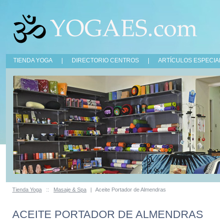
TIENDA YOGA
|
DIRECTORIO CENTROS
|
ARTÍCULOS ESPECIA
Tienda Yoga
::
Masaje & Spa
|
Aceite Portador de Almendras
ACEITE PORTADOR DE ALMENDRAS