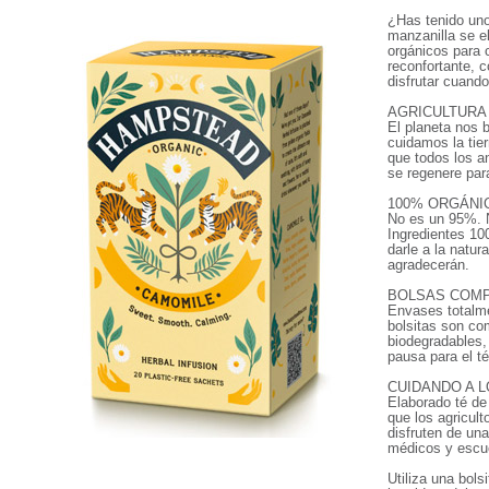
¿Has tenido uno
manzanilla se e
orgánicos para c
reconfortante, c
disfrutar cuando
AGRICULTURA
El planeta nos 
cuidamos la tier
que todos los a
se regenere para
100% ORGÁNI
No es un 95%. No
Ingredientes 10
darle a la natu
agradecerán.
BOLSAS COM
Envases totalme
bolsitas son c
biodegradables,
pausa para el t
CUIDANDO A 
Elaborado té de 
que los agricult
disfruten de un
médicos y escu
Utiliza una bols