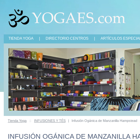
TIENDA YOGA
|
DIRECTORIO CENTROS
|
ARTÍCULOS ESPECIA
Tienda Yoga
::
INFUSIONES Y TÉS
|
Infusión Ogánica de Manzanilla Hampstead
INFUSIÓN OGÁNICA DE MANZANILLA 