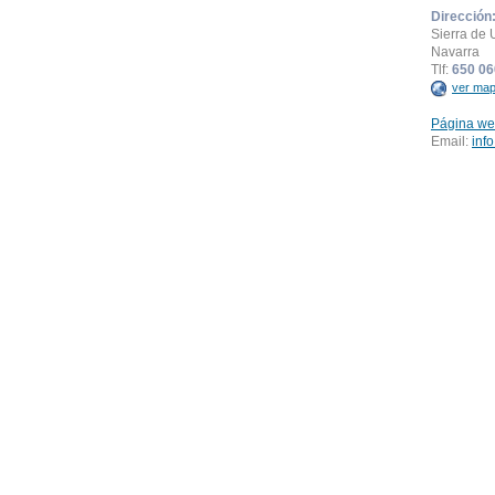
Dirección
Sierra de 
Navarra
Tlf:
650 06
ver map
Página we
Email:
inf