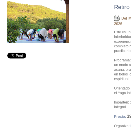
Retiro
Del M
2026
Este es un
interiorid
experienci
completo 
practicarl
Programa: 
un modo ac
asana, pra
en todos l
espiritual.
Orientado 
el Yoga Int
Imparten: 
integral.
3
Precio:
Organiza: