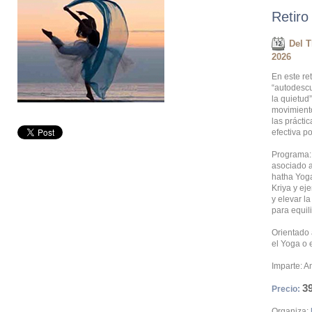
Retiro
Del T
2026
En este ret
“autodescu
la quietud”
movimiento
las prácti
efectiva po
Programa: 
asociado a
hatha Yoga
Kriya y ej
y elevar la
para equili
Orientado 
el Yoga o 
Imparte: A
3
Precio:
Organiza: