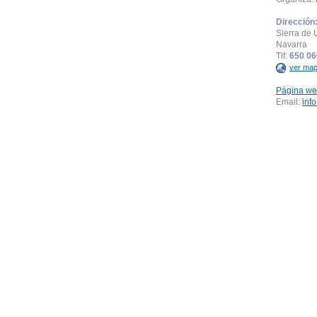
Dirección
Sierra de 
Navarra
Tlf:
650 06
ver map
Página we
Email:
inf