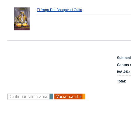
El Yoga Del Bhagavad Guita
Subtotal
Gastos d
IVA 4%:
Total: