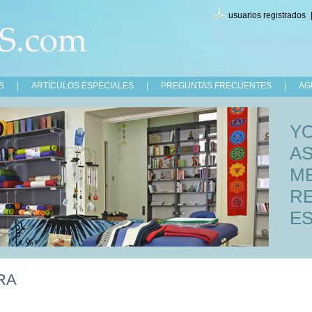
usuarios registrados
S
|
ARTÍCULOS ESPECIALES
|
PREGUNTAS FRECUENTES
|
AG
Y
A
ME
RE
ES
RA