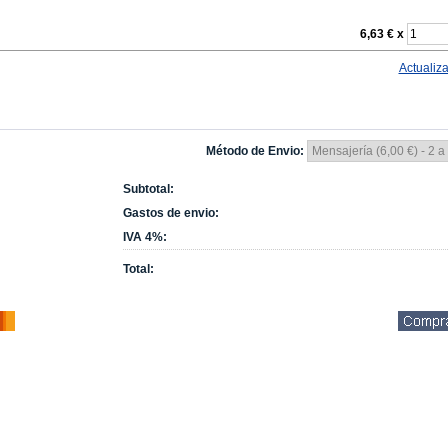
6,63 €
x
Actualiza
Método de Envio:
Subtotal:
Gastos de envio:
IVA 4%:
Total: