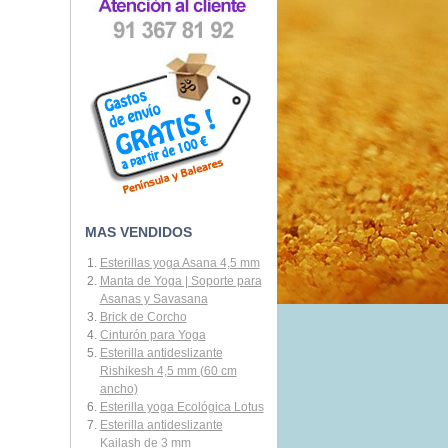
MAS VENDIDOS
Esterillas yoga Asana 4,5 mm
Manta de Yoga | Soporte para
Asanas y Savasana
Brick de Corcho
Cinturón para Yoga
Esterilla antideslizante
Rishikesh 4,5 mm (60 cm
ancho)
Esterilla yoga Ecológica Lotus
Esterilla antideslizante
Kailash de 3 mm