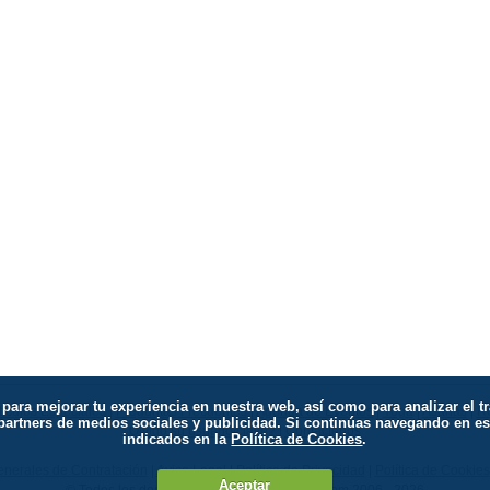
os para mejorar tu experiencia en nuestra web, así como para analizar e
tículos Especiales
|
Preguntas Frecuentes
|
Agenda de Eventos
|
Yoga
|
Asanas
|
Re
 partners de medios sociales y publicidad. Si continúas navegando en 
Olvido su usuario/clave?
|
Contáctenos
indicados en la
Política de Cookies
.
nerales de Contratación
|
Aviso Legal
|
Política de Privacidad
|
Política de Cookies
Aceptar