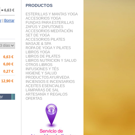
PRODUCTOS
=
6,63 €
ESTERILLAS Y MANTAS YOGA
ACCESORIOS YOGA
r
|
Borrar
FUNDAS PARA ESTERILLAS
ZAFÚS Y ZAFUTONES
ACCESORIOS MEDITACIÓN
SET DE YOGA
ACCESORIOS PILATES
MASAJE & SPA
ROPA DE YOGA Y PILATES
LIBROS YOGA
LIBROS DE PILATES
6,63 €
LIBROS NUTRICION Y SALUD
6,00 €
OTROS LIBROS
INFUSIONES Y TÉS
0,27 €
HIGIENE Y SALUD
PRODUCTOS AYURVEDA
12,90 €
INCIENSOS E INCENSARIOS
ACEITES ESENCIALES
LÁMPARAS DE SAL
ARTESANÍA Y REGALOS
OFERTAS