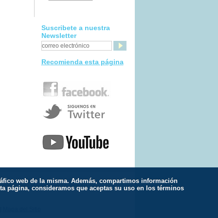
Suscribete a nuestra
Newsletter
Recomienda esta página
l tráfico web de la misma. Además, compartimos información
spiración
|
Meditación
|
Estilo de Vida
esta página, consideramos que aceptas su uso en los términos
|
Mapa del Sitio