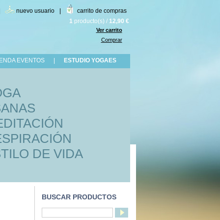
|
nuevo usuario
|
carrito de compras
1
producto(s)
/
12,90 €
Ver carrito
Comprar
ENDA EVENTOS
|
ESTUDIO YOGAES
OGA
SANAS
DITACIÓN
SPIRACIÓN
TILO DE VIDA
BUSCAR PRODUCTOS