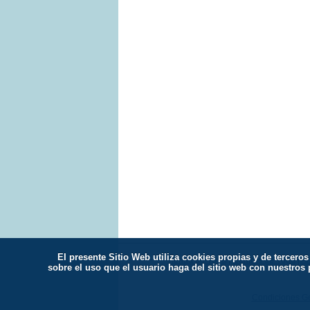
El presente Sitio Web utiliza cookies propias y de tercer
Tienda de Yoga
|
Centros de Yoga
|
Ar
sobre el uso que el usuario haga del sitio web con nuestros
Condiciones Ge