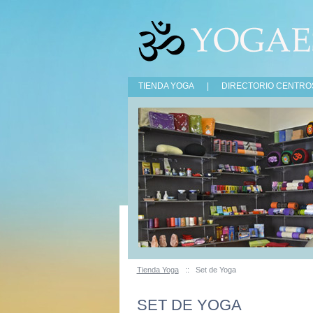
TIENDA YOGA
|
DIRECTORIO CENTRO
Tienda Yoga
::
Set de Yoga
SET DE YOGA