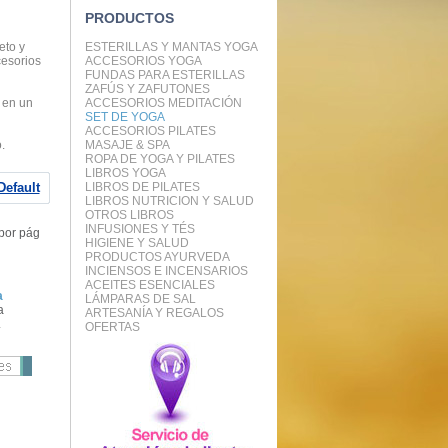
PRODUCTOS
eto y
ESTERILLAS Y MANTAS YOGA
cesorios
ACCESORIOS YOGA
FUNDAS PARA ESTERILLAS
ZAFÚS Y ZAFUTONES
 en un
ACCESORIOS MEDITACIÓN
SET DE YOGA
ACCESORIOS PILATES
.
MASAJE & SPA
ROPA DE YOGA Y PILATES
LIBROS YOGA
Default
LIBROS DE PILATES
LIBROS NUTRICION Y SALUD
OTROS LIBROS
INFUSIONES Y TÉS
por pág
HIGIENE Y SALUD
PRODUCTOS AYURVEDA
INCIENSOS E INCENSARIOS
ACEITES ESENCIALES
a
LÁMPARAS DE SAL
a
ARTESANÍA Y REGALOS
.
OFERTAS