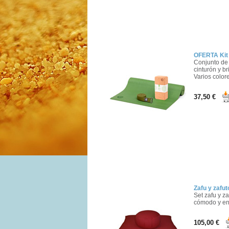
OFERTA Kit
Conjunto de 
cinturón y br
Varios colore
37,50 €
Zafu y zafu
Set zafu y z
cómodo y en 
105,00 €