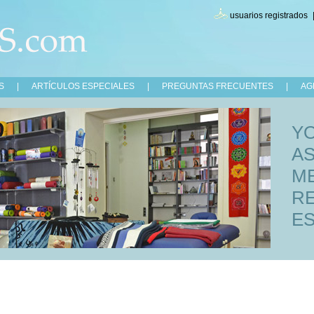
usuarios registrados
S
|
ARTÍCULOS ESPECIALES
|
PREGUNTAS FRECUENTES
|
AG
Y
A
ME
RE
ES