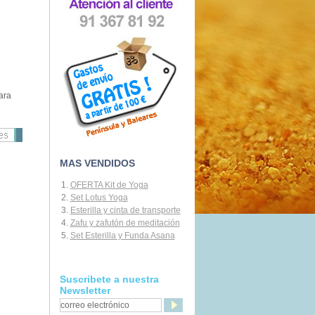
ara
MAS VENDIDOS
OFERTA Kit de Yoga
Set Lotus Yoga
Esterilla y cinta de transporte
Zafu y zafutón de meditación
Set Esterilla y Funda Asana
Suscribete a nuestra
Newsletter