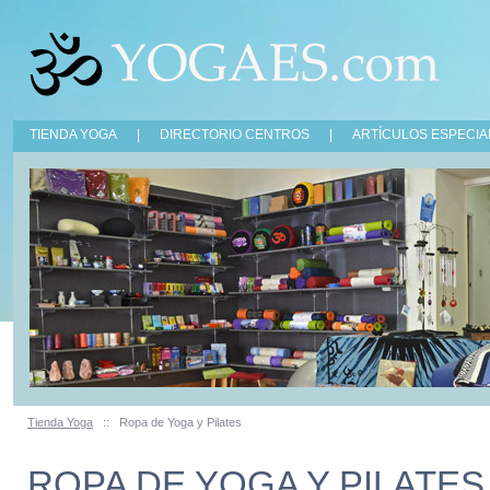
TIENDA YOGA
|
DIRECTORIO CENTROS
|
ARTÍCULOS ESPECIA
Tienda Yoga
::
Ropa de Yoga y Pilates
ROPA DE YOGA Y PILATES