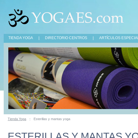
TIENDA YOGA
|
DIRECTORIO CENTROS
|
ARTÍCULOS ESPECIA
Tienda Yoga
::
Esterillas y mantas yoga
ESTERILLAS Y MANTAS Y