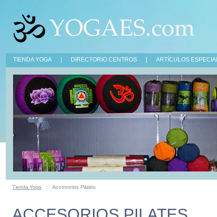
TIENDA YOGA
|
DIRECTORIO CENTROS
|
ARTÍCULOS ESPECIA
Tienda Yoga
::
Accesorios Pilates
ACCESORIOS PILATES